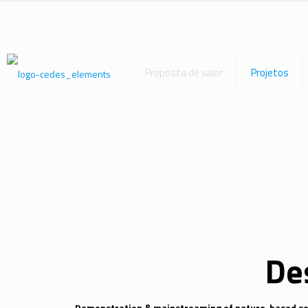
Proposta de valor
Projetos
De
Demonstration & mainstreaming of nature-based solu