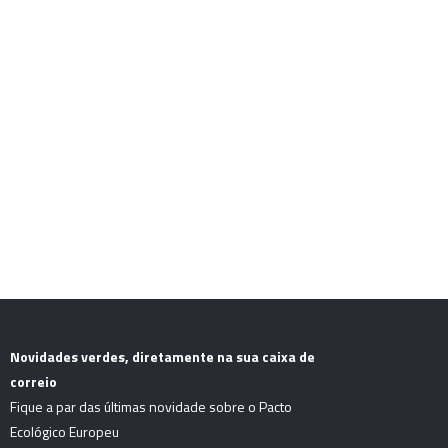
Let’s guaran
future 
Novidades verdes, diretamente na sua caixa de
correio
Fique a par das últimas novidade sobre o Pacto
Ecológico Europeu