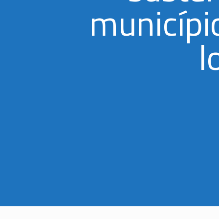
municípi
l