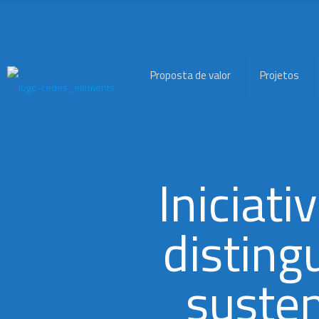
Proposta de valor
Projetos
Iniciati
disting
susten